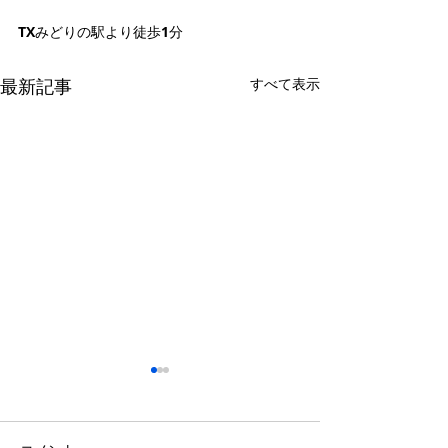
TXみどりの駅より徒歩1分
最新記事
すべて表示
GW休業のお知らせ
お部屋のお問合
て
誠に勝手ながら下記の期間を