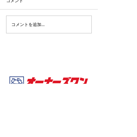
休業させていただきます。 令
コメント
入退去が盛んな時
和8年5月2日(土)〜令和8年5
きました。 お部
月6日(水) 令和7年5月7日(木)
ご希望のお部屋が
より通常営業いたします。 何
つからない、見つ
コメントを追加…
卒、よろしくお願いいたしま
決まってしまった
す。
の方必見！ 弊社
ださい！ 実は退
集もしていない部
合がございます。
たりキャンセルが
ご希望のお部屋が
とも⁉︎ ご優先し
ていただきます！
合せください！ (
可)
TOP
物件一覧
＞パークサイドマンション