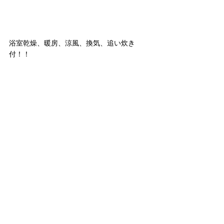
浴室乾燥、暖房、涼風、換気、追い炊き
付！！