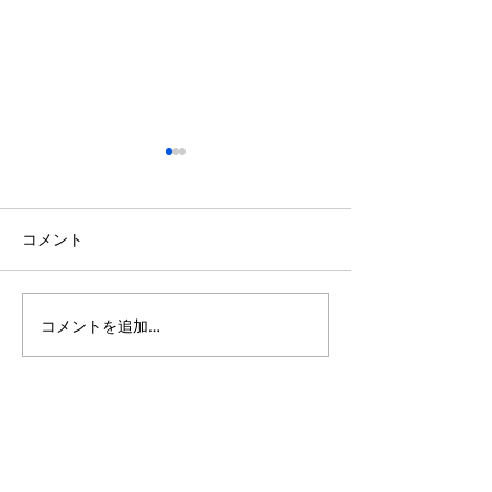
GW休業のお知らせ
お部屋のお問合
て
誠に勝手ながら下記の期間を
休業させていただきます。 令
コメント
入退去が盛んな時
和8年5月2日(土)〜令和8年5
きました。 お部
月6日(水) 令和7年5月7日(木)
ご希望のお部屋が
より通常営業いたします。 何
つからない、見つ
コメントを追加…
卒、よろしくお願いいたしま
決まってしまった
す。
の方必見！ 弊社
ださい！ 実は退
集もしていない部
合がございます。
たりキャンセルが