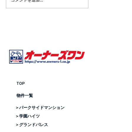
卒、よろしくお願いいたしま
決まってしまった
す。
の方必見！ 弊社
ださい！ 実は退
集もしていない部
合がございます。
たりキャンセルが
ご希望のお部屋が
とも⁉︎ ご優先し
ていただきます！
合せください！ (
可)
TOP
物件一覧
＞パークサイドマンション
＞学園ハイツ
＞グランドパレス