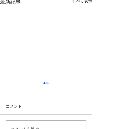
最新記事
すべて表示
GW休業のお知らせ
お部屋のお問合
て
誠に勝手ながら下記の期間を
休業させていただきます。 令
コメント
入退去が盛んな時
和8年5月2日(土)〜令和8年5
きました。 お部
月6日(水) 令和7年5月7日(木)
ご希望のお部屋が
より通常営業いたします。 何
つからない、見つ
コメントを追加…