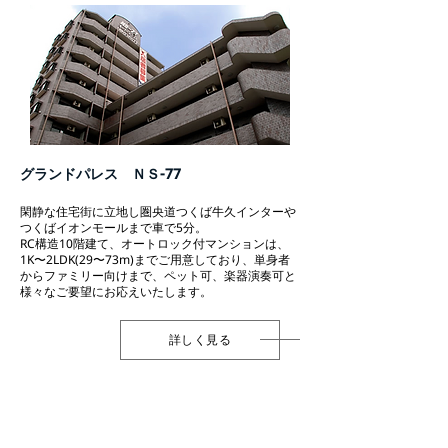
グランドパレス ＮＳ-77
閑静な住宅街に立地し圏央道つくば牛久インターや
つくばイオンモールまで車で5分。
RC構造10階建て、オートロック付マンションは、
1K〜2LDK(29〜73m)までご用意しており、単身者
からファミリー向けまで、ペット可、楽器演奏可と
様々なご要望にお応えいたします。
詳しく見る
グランドパレス