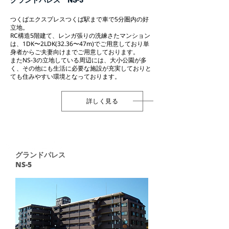
グランドパレス NS-3
つくばエクスプレスつくば駅まで車で5分圏内の好
立地。
RC構造5階建て、レンガ張りの洗練さたマンション
は、1DK〜2LDK(32.36〜47m)でご用意しており単
身者からご夫妻向けまでご用意しております。
またNS-3の立地している周辺には、大小公園が多
く、その他にも生活に必要な施設が充実しておりと
ても住みやすい環境となっております。
詳しく見る
グランドパレス
NS-5