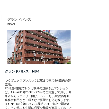
グランドパレス
NS-1
グランドパレス NS-1
つくばエクスプレスつくば駅まで車で5分圏内の好
立地。
RC構造6階建てレンガ張りの洗練さたマンション
は、1K〜4LDK(26.37〜77m)でご用意しており、単
身者からファミリー向け、ペット可、楽演演奏可、
事務所利用など、様々なご要望にお応え致します。
またNS-1の立地している周辺には、大小公園が多
く、その他にも生活に必要な施設が充実しておりと