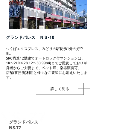
グランドパレス ＮＳ-10
つくばエクスプレス、みどりの駅徒歩1分の好立
地。
SRC構造12階建てオートロック付マンションは、
1K〜2LDK(28.12〜50.99mi)までご用意しており単
身者からご夫妻まで、ペット可、楽器演奏可、
店舗(事務所)利用と様々なご要望にお応えいたしま
す。
詳しく見る
グランドパレス
NS-77