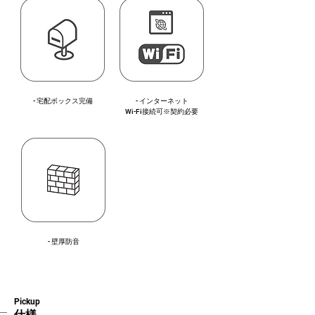
- 宅配ボックス完備
- インターネット
Wi-Fi接続可​※契約必要
- 壁厚防音
Pickup
​仕様