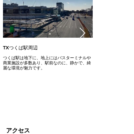
TXつくば駅周辺
洞峰公園
つくば駅は地下に、地上にはバスターミナルや
芝生広場、アスレチ
商業施設が多数あり、駅前なのに、静かで、綺
ソンコースなどが備
麗な環境が魅力です。
散歩やピクニックを
て人気です。
アクセス