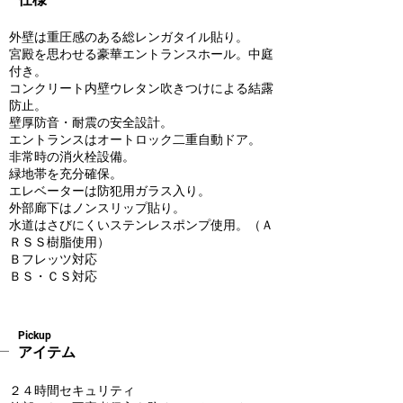
外壁は重圧感のある総レンガタイル貼り。
宮殿を思わせる豪華エントランスホール。中庭
付き。
コンクリート内壁ウレタン吹きつけによる結露
防止。
壁厚防音・耐震の安全設計。
エントランスはオートロック二重自動ドア。
非常時の消火栓設備。
緑地帯を充分確保。
エレベーターは防犯用ガラス入り。
外部廊下はノンスリップ貼り。
水道はさびにくいステンレスポンプ使用。（Ａ
ＲＳＳ樹脂使用）
Ｂフレッツ対応
ＢＳ・ＣＳ対応
Pickup
アイテム
２４時間セキュリティ