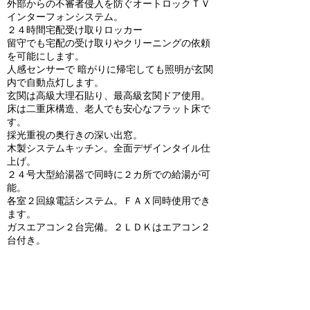
外部からの不審者侵入を防ぐオートロックＴＶ
インターフォンシステム。
２４時間宅配受け取りロッカー
留守でも宅配の受け取りやクリーニングの依頼
を可能にします。
人感センサーで 暗がりに帰宅しても照明が玄関
内で自動点灯します。
玄関は高級大理石貼り、最高級玄関ドア使用。
床は二重床構造、老人でも安心なフラット床で
す。
採光重視の奥行きの深い出窓。
木製システムキッチン。全面デザインタイル仕
上げ。
２４号大型給湯器で同時に２カ所での給湯が可
能。
各室２回線電話システム。ＦＡＸ同時使用でき
ます。
ガスエアコン２台完備。２ＬＤＫはエアコン２
台付き。