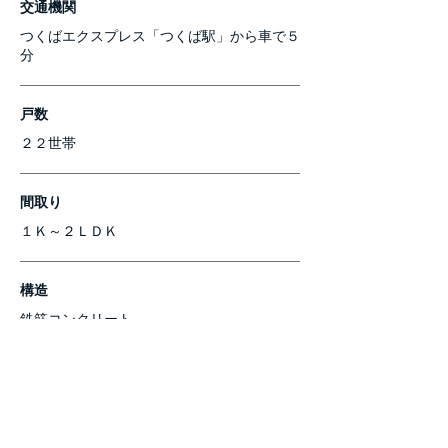
交通機関
つくばエクスプレス「つくば駅」から車で５
分
戸数
２２世帯
間取り
１Ｋ～２ＬＤＫ
構造
鉄筋コンクリート
駐車場
あり（月額6,000円~）