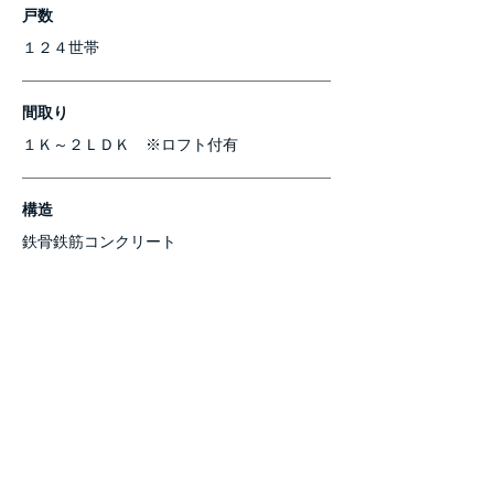
戸数
１２４世帯
間取り
１Ｋ～２ＬＤＫ ※ロフト付有
構造
鉄骨鉄筋コンクリート
駐車場
あり（月額6,000円）
賃料
60,000円～
共益費9,000円