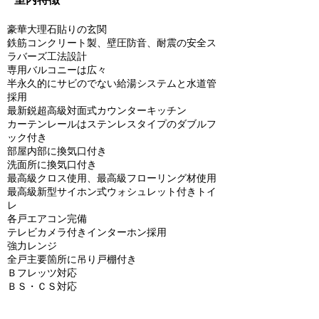
豪華大理石貼りの玄関
鉄筋コンクリート製、壁圧防音、耐震の安全ス
ラバーズ工法設計
専用バルコニーは広々
半永久的にサビのでない給湯システムと水道管
採用
最新鋭超高級対面式カウンターキッチン
カーテンレールはステンレスタイプのダブルフ
ック付き
部屋内部に換気口付き
洗面所に換気口付き
最高級クロス使用、最高級フローリング材使用
最高級新型サイホン式ウォシュレット付きトイ
レ
各戸エアコン完備
テレビカメラ付きインターホン採用
強力レンジ
全戸主要箇所に吊り戸棚付き
Ｂフレッツ対応
ＢＳ・ＣＳ対応