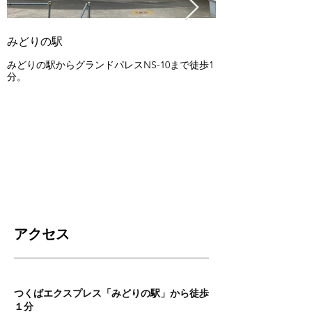
みどりの駅
みどりの中央公園
みどりの駅からグランドパレスNS-10まで徒歩1
広々とした芝生広場
分。
アクセス
つくばエクスプレス「みどりの駅」から徒歩
１分