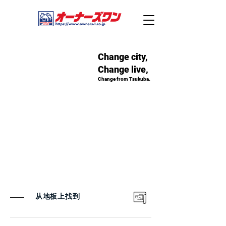
Change city,
Change live,
Change from Tsukuba.
从地板上找到