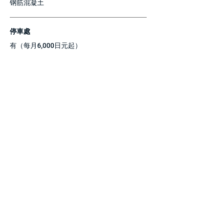
钢筋混凝土
停車處
有（每月6,000日元起）
租
50,000 日元至 130,000 日元
公共服务费 8,000 日元
关键货币
​存款
1个月
2个月
与宠物一起生活
不可能的