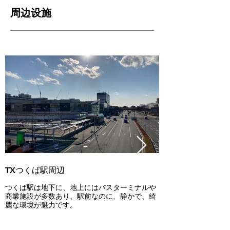
周边设施
TXつくば駅周辺
洞峰公園
つくば駅は地下に、地上にはバスターミナルや
芝生広場、アスレチ
商業施設が多数あり、駅前なのに、静かで、綺
ソンコースなどが備
麗な環境が魅力です。
散歩やピクニックを
て人気です。