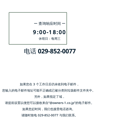
如果您赶时间，请单击此处
ー 查询响应时间 ー
9:00-18:00
休馆日：每周三
电话
029-852-0077
如果您在 3 个工作日后仍未收到电子邮件，
您输入的电子邮件地址可能不正确或已被分类到垃圾邮件文件夹中。
另外，如果指定了域，
请提前设置以便您可以接收来自“@owners-1.co.jp”的电子邮件。
如果您赶时间，我们也接受电话咨询。
请随时致电
029-852-0077
与我们联系。