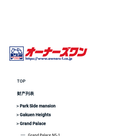
TOP
财产列表
＞Park Side mansion
＞Gakuen Heights
＞Grand Palace
Grand Palace NS-1